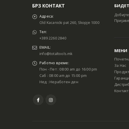
БРЗ КОНТАКТ
БИДЕТ
Добијте
Адреса:
Пријаве
Old Kacanicki pat 260, Skopje 1000
Тел:
+389 2260 2840
EMAIL:
МЕНИ
info@totaltools.mk
Почетн
Работно време:
За Нас
Пон - Пет : 08:00 am до 16:00 pm
Продук
Саб : 08:00 am до 15:00 pm
Гаранци
Нед : Неработен ден
Дистри
Контакт