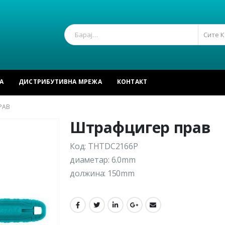
Сите 
А
ДИСТРИБУТИВНА МРЕЖА
КОНТАКТ
РАВ
Штрафцигер прав
Код: THTDC2166P
диаметар: 6.0mm
должина: 150mm