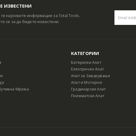
Е ИЗВЕСТЕНИ
 ги најновите информации за Total Tools.
те се за да бидете известени.
КАТЕГОРИИ
а
Батериски Алат
Електричен Алат
ти
Алат за Заварување
ја
Алат и Моторни
бутивна Мрежа
Градинарски Алат
Пневматски Алат