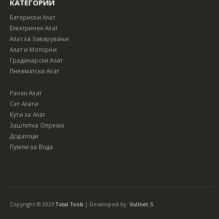
КАТЕГОРИИ
Батериски Алат
Електричен Алат
Алат за Заварување
Алат и Моторни
Градинарски Алат
Пневматски Алат
Рачен Алат
Сет Алати
Кути за Алат
Заштитна Опрема
Додатоци
Пумпи за Вода
Copyright © 2023
Total Tools
| Developed by:
Vullnet.S