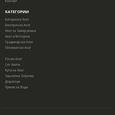
Контакт
КАТЕГОРИИ
Батериски Алат
Електричен Алат
Алат за Заварување
Алат и Моторни
Градинарски Алат
Пневматски Алат
Рачен Алат
Сет Алати
Кути за Алат
Заштитна Опрема
Додатоци
Пумпи за Вода