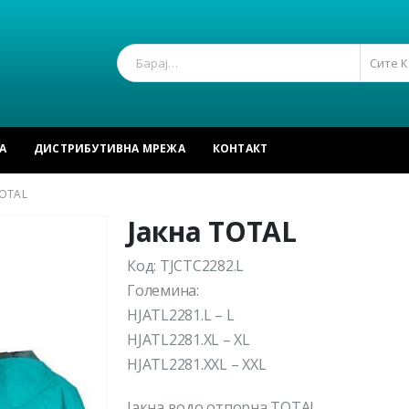
Сите 
А
ДИСТРИБУТИВНА МРЕЖА
КОНТАКТ
TOTAL
Јакна TOTAL
Код: TJCTC2282.L
Големина:
HJATL2281.L – L
HJATL2281.XL – XL
HJATL2281.XXL – XXL
Jакна водо отпорна TOTAL