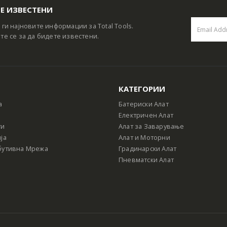
Е ИЗВЕСТЕНИ
 ги најновите информации за Total Tools.
те се за да бидете известени.
КАТЕГОРИИ
а
Батериски Алат
Електричен Алат
ти
Алат за Заварување
ја
Алат и Моторни
бутивна Мрежа
Градинарски Алат
Пневматски Алат