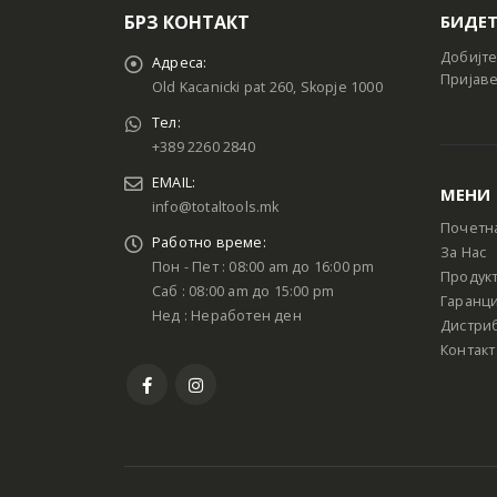
БРЗ КОНТАКТ
БИДЕТ
Добијте
Адреса:
Пријаве
Old Kacanicki pat 260, Skopje 1000
Тел:
+389 2260 2840
EMAIL:
МЕНИ
info@totaltools.mk
Почетн
Работно време:
За Нас
Пон - Пет : 08:00 am до 16:00 pm
Продук
Саб : 08:00 am до 15:00 pm
Гаранци
Нед : Неработен ден
Дистри
Контакт